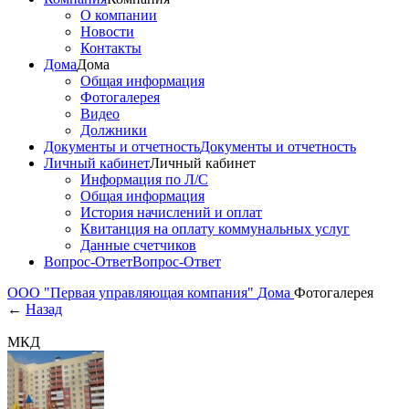
О компании
Новости
Контакты
Дома
Дома
Общая информация
Фотогалерея
Видео
Должники
Документы и отчетность
Документы и отчетность
Личный кабинет
Личный кабинет
Информация по Л/С
Общая информация
История начислений и оплат
Квитанция на оплату коммунальных услуг
Данные счетчиков
Вопрос-Ответ
Вопрос-Ответ
ООО "Первая управляющая компания"
Дома
Фотогалерея
←
Назад
МКД