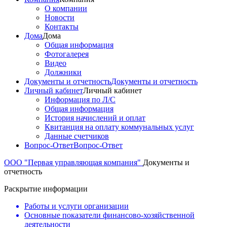
О компании
Новости
Контакты
Дома
Дома
Общая информация
Фотогалерея
Видео
Должники
Документы и отчетность
Документы и отчетность
Личный кабинет
Личный кабинет
Информация по Л/С
Общая информация
История начислений и оплат
Квитанция на оплату коммунальных услуг
Данные счетчиков
Вопрос-Ответ
Вопрос-Ответ
ООО "Первая управляющая компания"
Документы и
отчетность
Раскрытие информации
Работы и услуги организации
Основные показатели финансово-хозяйственной
деятельности